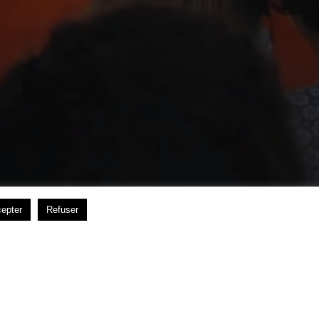
epter
Refuser