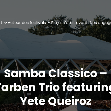
rt
Autour des festivals
Et ça, c’était avant !
Nos enga
Samba Classico –
Farben Trio featurin
Yete Queiroz