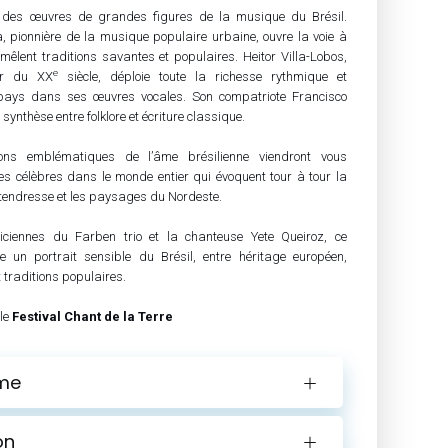
c des œuvres de grandes figures de la musique du Brésil.
pionnière de la musique populaire urbaine, ouvre la voie à
 mêlent traditions savantes et populaires. Heitor Villa-Lobos,
e
ur du XX
siècle, déploie toute la richesse rythmique et
pays dans ses œuvres vocales. Son compatriote Francisco
synthèse entre folklore et écriture classique.
sons emblématiques de l’âme brésilienne viendront vous
s célèbres dans le monde entier qui évoquent tour à tour la
la tendresse et les paysages du Nordeste.
ciennes du Farben trio et la chanteuse Yete Queiroz, ce
un portrait sensible du Brésil, entre héritage européen,
t traditions populaires.
 le
Festival Chant de la Terre
me
on