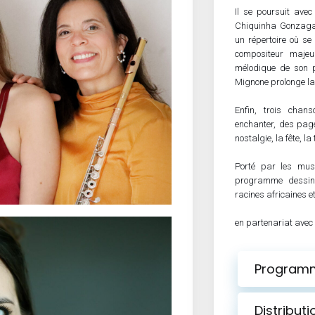
Il se poursuit ave
Chiquinha Gonzaga, 
un répertoire où se
compositeur maje
mélodique de son 
Mignone prolonge la 
Enfin, trois chan
enchanter, des page
nostalgie, la fête, 
Porté par les musi
programme dessine 
racines africaines e
en partenariat avec
Program
Distributi