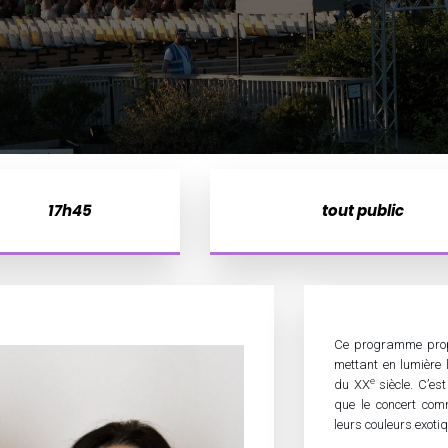
17h45
tout public
Ce programme propos
mettant en lumière 
e
du XX
siècle. C’es
que le concert com
leurs couleurs exoti